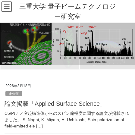
コ
ナ
三重大学 量子ビームテクノロジ
ン
ビ
ー研究室
テ
ゲ
ン
ー
ツ
シ
へ
ョ
ス
ン
キ
に
Previous
Next
ッ
移
プ
動
2026年3月18日
未分類
論文掲載「Applied Surface Science」
Co/Ptナノ突起構造体からのスピン偏極度に関する論文が掲載され
ました。 S. Nagai, K. Miyata, H. Uchikoshi, Spin polarization of
field-emitted ele […]