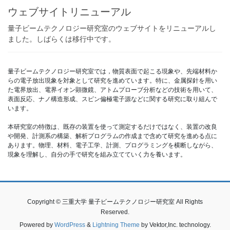
ウェブサイトリニューアル
量子ビームテクノロジー研究室のウェブサイトをリニューアルし
ました。しばらくは移行中です。
量子ビームテクノロジー研究室では，物質表面で起こる現象や、先端材料か
らの電子放出現象を対象として研究を進めています。特に、金属探針を用い
た電界放出、電界イオン顕微鏡、アトムプローブ分析などの技術を用いて、
表面反応、ナノ構造形成、スピン偏極電子源などに関する研究に取り組んで
います。
本研究室の特徴は、既存の装置を使って測定するだけではなく、装置の改良
や開発、計測系の構築、解析プログラムの作成まで含めて研究を進める点に
あります。物理、材料、電子工学、計測、プログラミングを横断しながら、
現象を理解し、自分の手で研究を組み立てていく力を養います。
Copyright © 三重大学 量子ビームテクノロジー研究室 All Rights
Reserved.
Powered by
WordPress
&
Lightning Theme
by Vektor,Inc. technology.