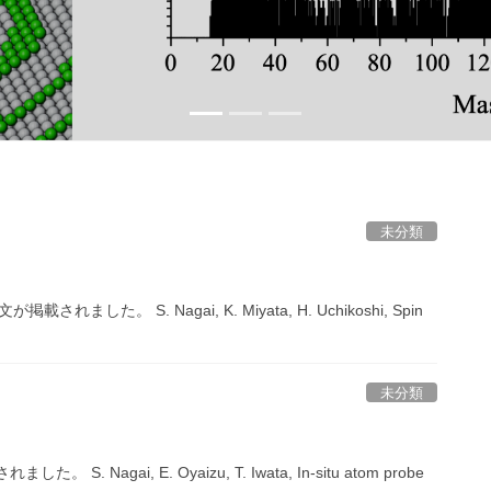
未分類
」
。 S. Nagai, K. Miyata, H. Uchikoshi, Spin
未分類
gai, E. Oyaizu, T. Iwata, In-situ atom probe