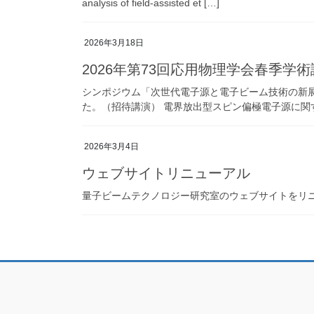
analysis of field-assisted et […]
2026年3月18日
2026年第73回応用物理学会春季学
シンポジウム「次世代電子源と電子ビーム技術の新
た。（招待講演） 電界放出型スピン偏極電子源に関する最新動向永井
2026年3月4日
ウェブサイトリニューアル
量子ビームテクノロジー研究室のウェブサイトをリ