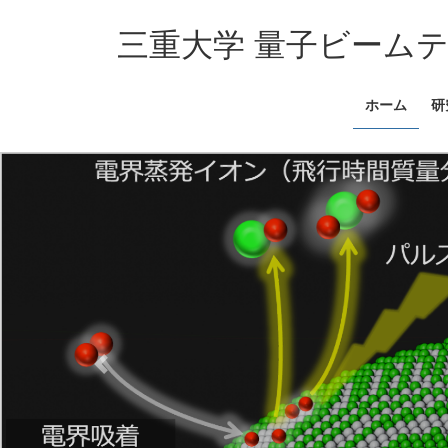
コ
ナ
ン
ビ
三重大学 量子ビーム
テ
ゲ
ン
ー
ホーム
研
ツ
シ
へ
ョ
ス
ン
キ
に
ッ
移
プ
動
Previous