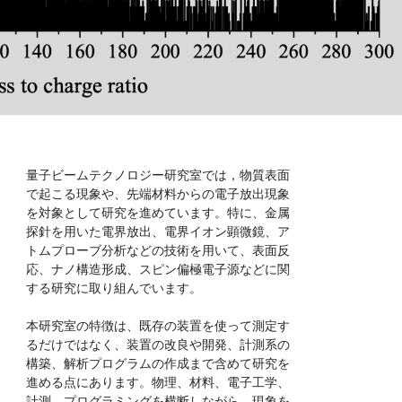
量子ビームテクノロジー研究室では，物質表面
で起こる現象や、先端材料からの電子放出現象
を対象として研究を進めています。特に、金属
探針を用いた電界放出、電界イオン顕微鏡、ア
トムプローブ分析などの技術を用いて、表面反
応、ナノ構造形成、スピン偏極電子源などに関
する研究に取り組んでいます。
本研究室の特徴は、既存の装置を使って測定す
るだけではなく、装置の改良や開発、計測系の
構築、解析プログラムの作成まで含めて研究を
進める点にあります。物理、材料、電子工学、
計測、プログラミングを横断しながら、現象を