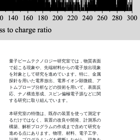
量子ビームテクノロジー研究室では，物質表面
で起こる現象や、先端材料からの電子放出現象
を対象として研究を進めています。特に、金属
探針を用いた電界放出、電界イオン顕微鏡、ア
トムプローブ分析などの技術を用いて、表面反
応、ナノ構造形成、スピン偏極電子源などに関
する研究に取り組んでいます。
本研究室の特徴は、既存の装置を使って測定す
るだけではなく、装置の改良や開発、計測系の
構築、解析プログラムの作成まで含めて研究を
進める点にあります。物理、材料、電子工学、
計測、プログラミングを横断しながら、現象を