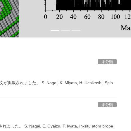
未分類
」
。 S. Nagai, K. Miyata, H. Uchikoshi, Spin
未分類
gai, E. Oyaizu, T. Iwata, In-situ atom probe