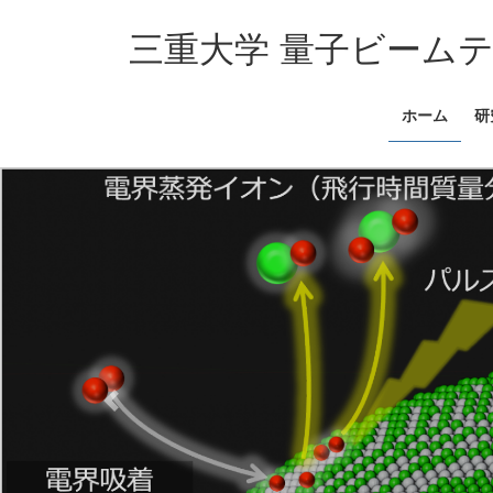
コ
ナ
ン
ビ
三重大学 量子ビーム
テ
ゲ
ン
ー
ホーム
研
ツ
シ
へ
ョ
ス
ン
キ
に
ッ
移
プ
動
Previous