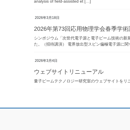
analysis of field-assisted et […]
2026年3月18日
2026年第73回応用物理学会春季学
シンポジウム「次世代電子源と電子ビーム技術の新
た。（招待講演） 電界放出型スピン偏極電子源に関する最新動向永井
2026年3月4日
ウェブサイトリニューアル
量子ビームテクノロジー研究室のウェブサイトをリ