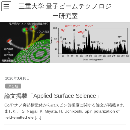
コ
ナ
三重大学 量子ビームテクノロジ
ン
ビ
ー研究室
テ
ゲ
ン
ー
ツ
シ
へ
ョ
ス
ン
Previous
Next
キ
に
ッ
移
プ
動
2026年3月18日
未分類
論文掲載「Applied Surface Science」
Co/Ptナノ突起構造体からのスピン偏極度に関する論文が掲載され
ました。 S. Nagai, K. Miyata, H. Uchikoshi, Spin polarization of
field-emitted ele […]