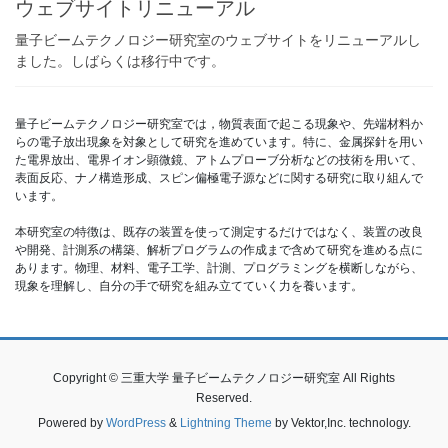
ウェブサイトリニューアル
量子ビームテクノロジー研究室のウェブサイトをリニューアルし
ました。しばらくは移行中です。
量子ビームテクノロジー研究室では，物質表面で起こる現象や、先端材料か
らの電子放出現象を対象として研究を進めています。特に、金属探針を用い
た電界放出、電界イオン顕微鏡、アトムプローブ分析などの技術を用いて、
表面反応、ナノ構造形成、スピン偏極電子源などに関する研究に取り組んで
います。
本研究室の特徴は、既存の装置を使って測定するだけではなく、装置の改良
や開発、計測系の構築、解析プログラムの作成まで含めて研究を進める点に
あります。物理、材料、電子工学、計測、プログラミングを横断しながら、
現象を理解し、自分の手で研究を組み立てていく力を養います。
Copyright © 三重大学 量子ビームテクノロジー研究室 All Rights
Reserved.
Powered by
WordPress
&
Lightning Theme
by Vektor,Inc. technology.