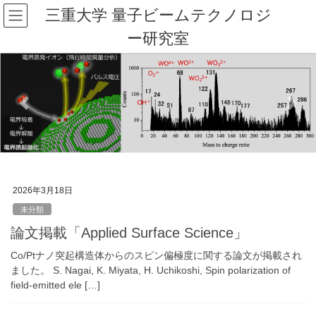
コ
ナ
三重大学 量子ビームテクノロジ
ン
ビ
ー研究室
テ
ゲ
ン
ー
ツ
シ
へ
ョ
ス
ン
Previous
Next
キ
に
ッ
移
プ
動
2026年3月18日
未分類
論文掲載「Applied Surface Science」
Co/Ptナノ突起構造体からのスピン偏極度に関する論文が掲載され
ました。 S. Nagai, K. Miyata, H. Uchikoshi, Spin polarization of
field-emitted ele […]