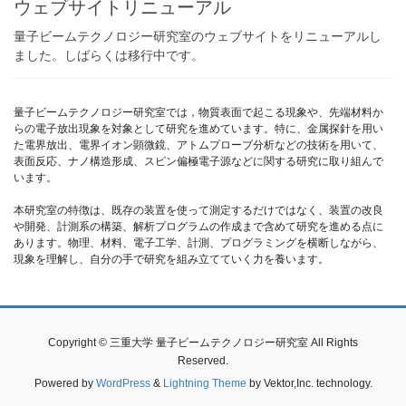
ウェブサイトリニューアル
量子ビームテクノロジー研究室のウェブサイトをリニューアルし
ました。しばらくは移行中です。
量子ビームテクノロジー研究室では，物質表面で起こる現象や、先端材料か
らの電子放出現象を対象として研究を進めています。特に、金属探針を用い
た電界放出、電界イオン顕微鏡、アトムプローブ分析などの技術を用いて、
表面反応、ナノ構造形成、スピン偏極電子源などに関する研究に取り組んで
います。
本研究室の特徴は、既存の装置を使って測定するだけではなく、装置の改良
や開発、計測系の構築、解析プログラムの作成まで含めて研究を進める点に
あります。物理、材料、電子工学、計測、プログラミングを横断しながら、
現象を理解し、自分の手で研究を組み立てていく力を養います。
Copyright © 三重大学 量子ビームテクノロジー研究室 All Rights
Reserved.
Powered by
WordPress
&
Lightning Theme
by Vektor,Inc. technology.