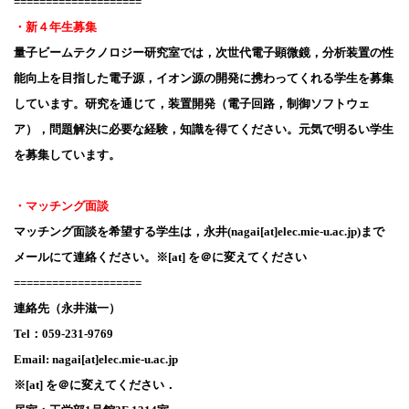
====================
・新４年生募集
量子ビームテクノロジー研究室では，次世代電子顕微鏡，分析装置の性
能向上を目指した電子源，イオン源の開発に携わってくれる学生を募集
しています。研究を通じて，装置開発（電子回路，制御ソフトウェ
ア），問題解決に必要な経験，知識を得てください。元気で明るい学生
を募集しています。
・マッチング面談
マッチング面談を希望する学生は，永井(nagai[at]elec.mie-u.ac.jp)まで
メールにて連絡ください。※[at] を＠に変えてください
====================
連絡先（永井滋一）
Tel：059-231-9769
Email: nagai[at]elec.mie-u.ac.jp
※[at] を＠に変えてください．